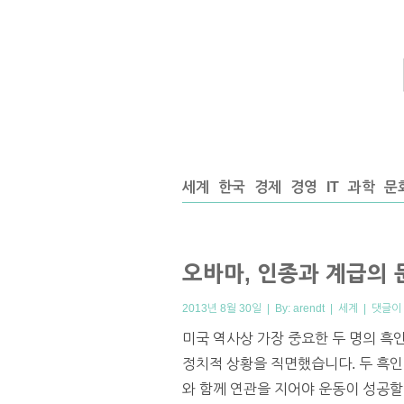
세계
한국
경제
경영
IT
과학
문
오바마, 인종과 계급의 
2013년 8월 30일 | By:
arendt
|
세계
|
댓글이
미국 역사상 가장 중요한 두 명의 흑
정치적 상황을 직면했습니다. 두 흑인
와 함께 연관을 지어야 운동이 성공할 