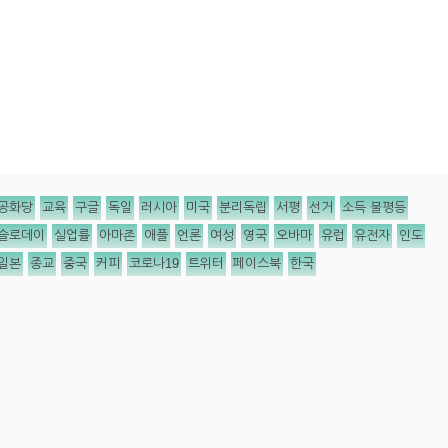
공화당
교육
구글
독일
러시아
미국
분리독립
서평
선거
소득 불평등
슬로데이
실업률
아마존
애플
언론
여성
영국
오바마
유럽
유전자
인도
일본
종교
중국
커피
코로나19
트위터
페이스북
한국