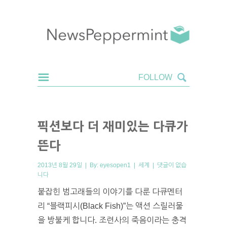
픽션보다 더 재미있는 다큐가
뜬다
2013년 8월 29일 | By:
eyesopen1
|
세계
|
댓글이 없습
니다
붙잡힌 범고래들의 이야기를 다룬 다큐멘터
리 “블랙피시(Black Fish)”는 액션 스릴러물
을 방불케 합니다. 조련사의 죽음이라는 충격