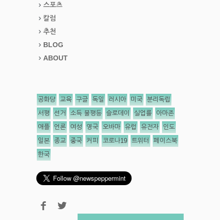
스포츠
칼럼
추천
BLOG
ABOUT
공화당
교육
구글
독일
러시아
미국
분리독립
서평
선거
소득 불평등
슬로데이
실업률
아마존
애플
언론
여성
영국
오바마
유럽
유전자
인도
일본
종교
중국
커피
코로나19
트위터
페이스북
한국