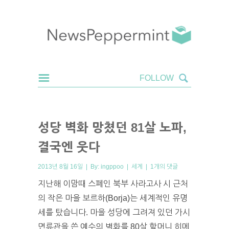
성당 벽화 망쳤던 81살 노파,
결국엔 웃다
2013년 8월 16일 | By:
ingppoo
|
세계
|
1개의 댓글
지난해 이맘때 스페인 북부 사라고사 시 근처
의 작은 마을 보르하(Borja)는 세계적인 유명
세를 탔습니다. 마을 성당에 그려져 있던 가시
면류관을 쓴 예수의 벽화를 80살 할머니 히메