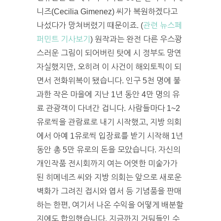
니즈(Cecilia Gimenez) 씨가 복원하겠다고
나섰다가 망쳐버렸기 때문이죠. (
관련 뉴스페
퍼민트 기사보기
) 원작과는 완전 다른 우스꽝
스러운 그림이 되어버린 탓에 시 정부도 망연
자실했지만, 오히려 이 사건이 해외토픽이 되
면서 전화위복이 됐습니다. 인구 5천 명에 불
과한 작은 마을에 지난 1년 동안 4만 명의 유
료 관광객이 다녀간 겁니다. 사람들마다 1~2
유로씩을 관람료로 내기 시작했고, 지방 의회
에서 아예 1유로씩 입장료를 받기 시작해 1년
동안 총 5만 유로의 돈을 모았습니다. 자신의
개인작품 전시회까지 여는 어엿한 미술가가
된 히메네즈 씨와 지방 의회는 앞으로 새로운
벽화가 그려진 접시와 엽서 등 기념품을 판매
하는 한편, 여기서 나온 수익을 어떻게 배분할
지에도 합의했습니다. 지금까지 거둬들인 수