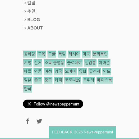
칼럼
추천
BLOG
ABOUT
공화당
교육
구글
독일
러시아
미국
분리독립
서평
선거
소득 불평등
슬로데이
실업률
아마존
애플
언론
여성
영국
오바마
유럽
유전자
인도
일본
종교
중국
커피
코로나19
트위터
페이스북
한국
FEEDBACK
,
2026
NewsPeppermint