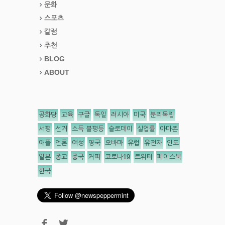
문화
스포츠
칼럼
추천
BLOG
ABOUT
공화당
교육
구글
독일
러시아
미국
분리독립
서평
선거
소득 불평등
슬로데이
실업률
아마존
애플
언론
여성
영국
오바마
유럽
유전자
인도
일본
종교
중국
커피
코로나19
트위터
페이스북
한국