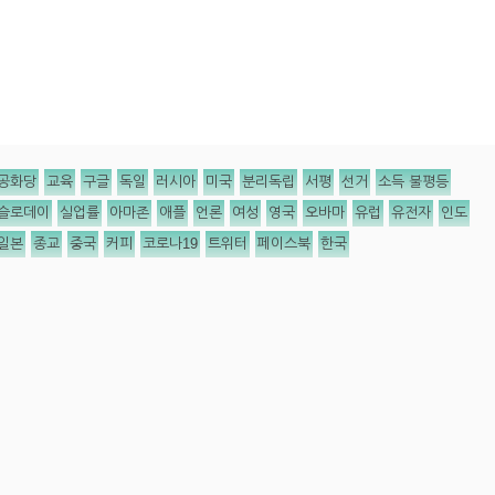
공화당
교육
구글
독일
러시아
미국
분리독립
서평
선거
소득 불평등
슬로데이
실업률
아마존
애플
언론
여성
영국
오바마
유럽
유전자
인도
일본
종교
중국
커피
코로나19
트위터
페이스북
한국