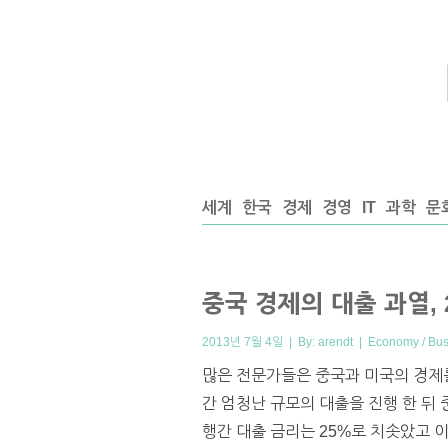
세계
한국
경제
경영
IT
과학
문
중국 경제의 대출 과열,
2013년 7월 4일 | By:
arendt
|
Economy / Bus
많은 전문가들은 중국과 미국의 경제를
간 엄청난 규모의 대출을 진행 한 뒤 
행간 대출 금리는 25%로 치솟았고 이