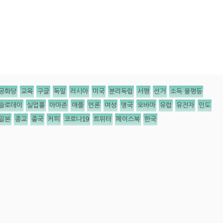
공화당
교육
구글
독일
러시아
미국
분리독립
서평
선거
소득 불평등
슬로데이
실업률
아마존
애플
언론
여성
영국
오바마
유럽
유전자
인도
일본
종교
중국
커피
코로나19
트위터
페이스북
한국