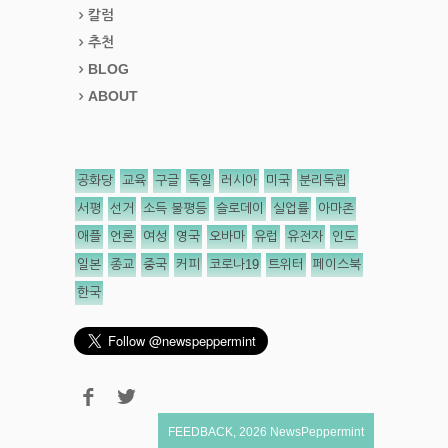
칼럼
추천
BLOG
ABOUT
공화당
교육
구글
독일
러시아
미국
분리독립
서평
선거
소득 불평등
슬로데이
실업률
아마존
애플
언론
여성
영국
오바마
유럽
유전자
인도
일본
종교
중국
커피
코로나19
트위터
페이스북
한국
FEEDBACK
,
2026
NewsPeppermint