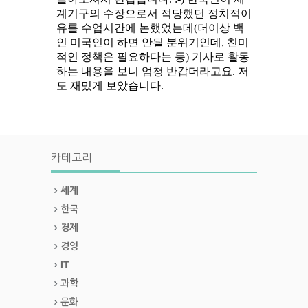
카테고리
세계
한국
경제
경영
IT
과학
문화