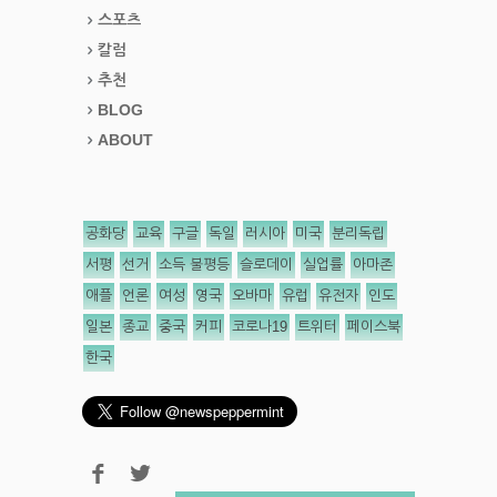
스포츠
칼럼
추천
BLOG
ABOUT
공화당
교육
구글
독일
러시아
미국
분리독립
서평
선거
소득 불평등
슬로데이
실업률
아마존
애플
언론
여성
영국
오바마
유럽
유전자
인도
일본
종교
중국
커피
코로나19
트위터
페이스북
한국