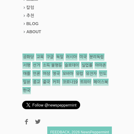
칼럼
추천
BLOG
ABOUT
공화당
교육
구글
독일
러시아
미국
분리독립
서평
선거
소득 불평등
슬로데이
실업률
아마존
애플
언론
여성
영국
오바마
유럽
유전자
인도
일본
종교
중국
커피
코로나19
트위터
페이스북
한국
FEEDBACK
,
2026
NewsPeppermint