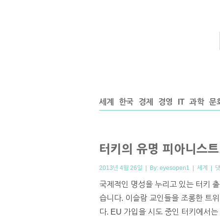
세계
한국
경제
경영
IT
과학
문
터키의 유명 피아니스트
2013년 4월 26일 | By:
eyesopen1
|
세계
|
댓
국제적인 명성을 누리고 있는 터키 출신
습니다. 이슬람 교인들을 조롱한 트위터
다. EU 가입을 시도 중인 터키에서는