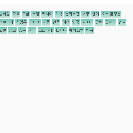
공화당
교육
구글
독일
러시아
미국
분리독립
서평
선거
소득 불평등
슬로데이
실업률
아마존
애플
언론
여성
영국
오바마
유럽
유전자
인도
일본
종교
중국
커피
코로나19
트위터
페이스북
한국