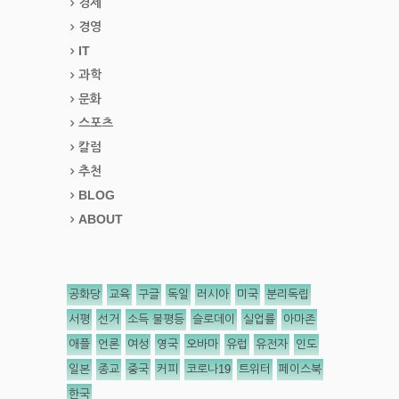
경제
경영
IT
과학
문화
스포츠
칼럼
추천
BLOG
ABOUT
공화당
교육
구글
독일
러시아
미국
분리독립
서평
선거
소득 불평등
슬로데이
실업률
아마존
애플
언론
여성
영국
오바마
유럽
유전자
인도
일본
종교
중국
커피
코로나19
트위터
페이스북
한국