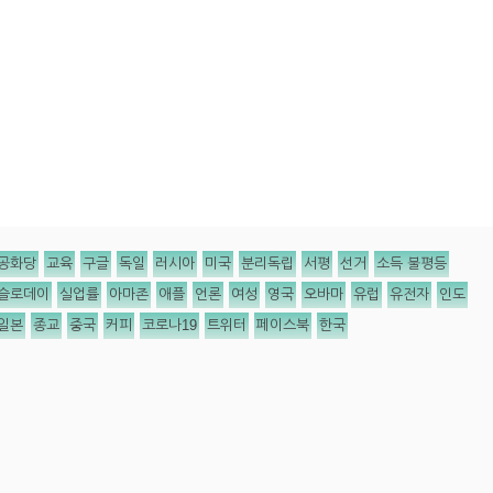
공화당
교육
구글
독일
러시아
미국
분리독립
서평
선거
소득 불평등
슬로데이
실업률
아마존
애플
언론
여성
영국
오바마
유럽
유전자
인도
일본
종교
중국
커피
코로나19
트위터
페이스북
한국