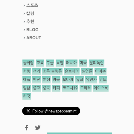
스포츠
칼럼
추천
BLOG
ABOUT
공화당
교육
구글
독일
러시아
미국
분리독립
서평
선거
소득 불평등
슬로데이
실업률
아마존
애플
언론
여성
영국
오바마
유럽
유전자
인도
일본
종교
중국
커피
코로나19
트위터
페이스북
한국