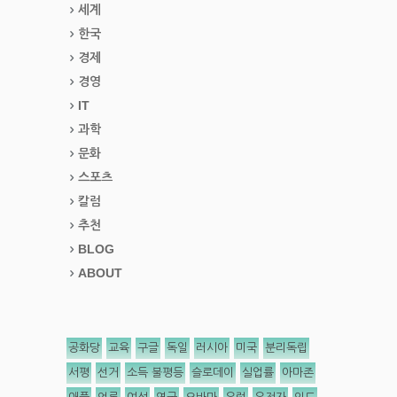
세계
한국
경제
경영
IT
과학
문화
스포츠
칼럼
추천
BLOG
ABOUT
공화당
교육
구글
독일
러시아
미국
분리독립
서평
선거
소득 불평등
슬로데이
실업률
아마존