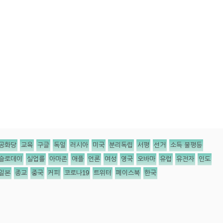
공화당
교육
구글
독일
러시아
미국
분리독립
서평
선거
소득 불평등
슬로데이
실업률
아마존
애플
언론
여성
영국
오바마
유럽
유전자
인도
일본
종교
중국
커피
코로나19
트위터
페이스북
한국