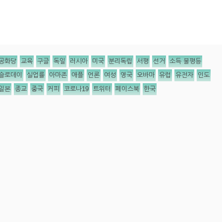
공화당
교육
구글
독일
러시아
미국
분리독립
서평
선거
소득 불평등
슬로데이
실업률
아마존
애플
언론
여성
영국
오바마
유럽
유전자
인도
일본
종교
중국
커피
코로나19
트위터
페이스북
한국