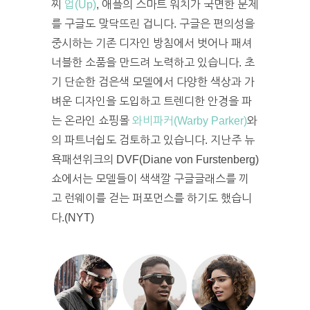
찌
업(Up)
, 애플의 스마트 워치가 국면한 문제
를 구글도 맞닥뜨린 겁니다. 구글은 편의성을
중시하는 기존 디자인 방침에서 벗어나 패셔
너블한 소품을 만드려 노력하고 있습니다. 초
기 단순한 검은색 모델에서 다양한 색상과 가
벼운 디자인을 도입하고 트렌디한 안경을 파
는 온라인 쇼핑몰
와비파커(Warby Parker)
와
의 파트너쉽도 검토하고 있습니다. 지난주 뉴
욕패션위크의 DVF(Diane von Furstenberg)
쇼에서는 모델들이 색색깔 구글글래스를 끼
고 런웨이를 걷는 퍼포먼스를 하기도 했습니
다.(NYT)