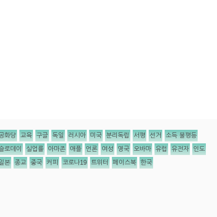
공화당
교육
구글
독일
러시아
미국
분리독립
서평
선거
소득 불평등
슬로데이
실업률
아마존
애플
언론
여성
영국
오바마
유럽
유전자
인도
일본
종교
중국
커피
코로나19
트위터
페이스북
한국