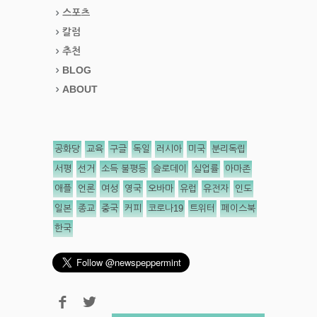
스포츠
칼럼
추천
BLOG
ABOUT
공화당
교육
구글
독일
러시아
미국
분리독립
서평
선거
소득 불평등
슬로데이
실업률
아마존
애플
언론
여성
영국
오바마
유럽
유전자
인도
일본
종교
중국
커피
코로나19
트위터
페이스북
한국