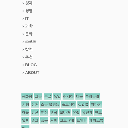
경제
경영
IT
과학
문화
스포츠
칼럼
추천
BLOG
ABOUT
공화당
교육
구글
독일
러시아
미국
분리독립
서평
선거
소득 불평등
슬로데이
실업률
아마존
애플
언론
여성
영국
오바마
유럽
유전자
인도
일본
종교
중국
커피
코로나19
트위터
페이스북