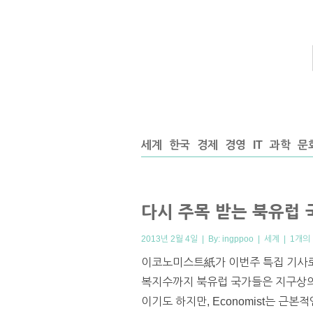
세계
한국
경제
경영
IT
과학
문
다시 주목 받는 북유럽 국가들
2013년 2월 4일 | By:
ingppoo
|
세계
|
1개의
이코노미스트紙가 이번주 특집 기사로
복지수까지 북유럽 국가들은 지구상의 
이기도 하지만, Economist는 