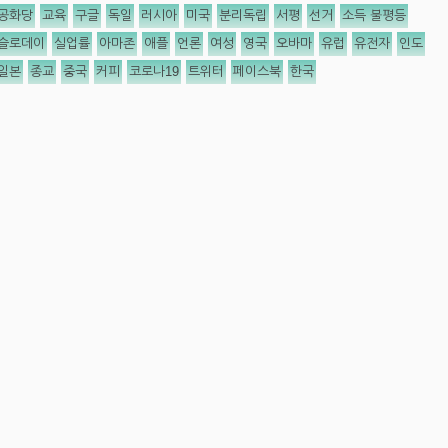
공화당
교육
구글
독일
러시아
미국
분리독립
서평
선거
소득 불평등
슬로데이
실업률
아마존
애플
언론
여성
영국
오바마
유럽
유전자
인도
일본
종교
중국
커피
코로나19
트위터
페이스북
한국