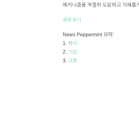
메커니즘을 적절히 도입하고 지혜롭게 운
원문보기
News Peppermint 요약:
1.
복지
2.
기업
3.
교훈