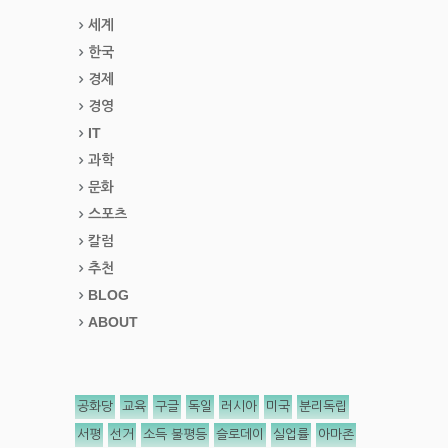
세계
한국
경제
경영
IT
과학
문화
스포츠
칼럼
추천
BLOG
ABOUT
공화당
교육
구글
독일
러시아
미국
분리독립
서평
선거
소득 불평등
슬로데이
실업률
아마존