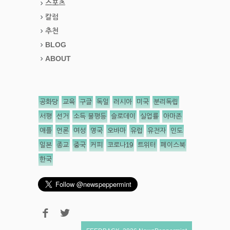
스포츠
칼럼
추천
BLOG
ABOUT
공화당
교육
구글
독일
러시아
미국
분리독립
서평
선거
소득 불평등
슬로데이
실업률
아마존
애플
언론
여성
영국
오바마
유럽
유전자
인도
일본
종교
중국
커피
코로나19
트위터
페이스북
한국