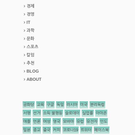
경제
경영
IT
과학
문화
스포츠
칼럼
추천
BLOG
ABOUT
공화당
교육
구글
독일
러시아
미국
분리독립
서평
선거
소득 불평등
슬로데이
실업률
아마존
애플
언론
여성
영국
오바마
유럽
유전자
인도
일본
종교
중국
커피
코로나19
트위터
페이스북