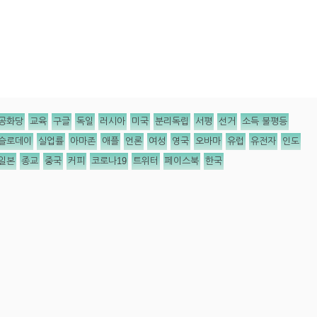
공화당
교육
구글
독일
러시아
미국
분리독립
서평
선거
소득 불평등
슬로데이
실업률
아마존
애플
언론
여성
영국
오바마
유럽
유전자
인도
일본
종교
중국
커피
코로나19
트위터
페이스북
한국