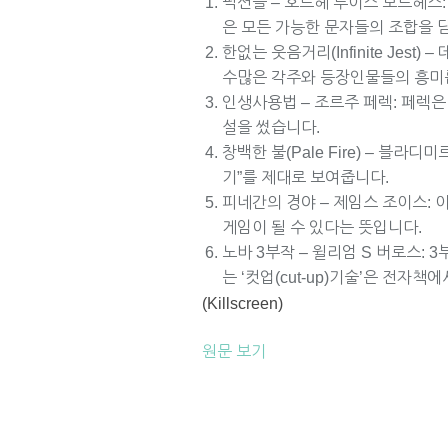
픽션들 – 호르헤 루이스 보르헤스
은 모든 가능한 문자들의 조합을 
한없는 웃음거리(Infinite Jes
수많은 각주와 등장인물들의 흥미롭
인생사용법 – 조르주 페렉: 페렉
설을 썼습니다.
창백한 불(Pale Fire) – 블
기”를 제대로 보여줍니다.
피네간의 경야 – 제임스 조이스: 이
게임이 될 수 있다는 뜻입니다.
노바 3부작 – 윌리엄 S 버로스: 
는 ‘컷업(cut-up)기술’은 전자
(Killscreen)
원문 보기