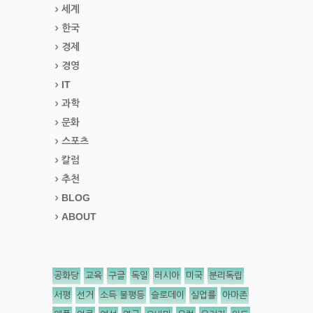
세계
한국
경제
경영
IT
과학
문화
스포츠
칼럼
추천
BLOG
ABOUT
공화당
교육
구글
독일
러시아
미국
분리독립
서평
선거
소득 불평등
슬로데이
실업률
아마존