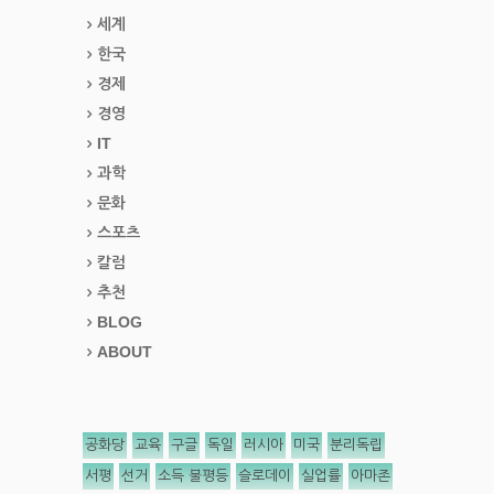
세계
한국
경제
경영
IT
과학
문화
스포츠
칼럼
추천
BLOG
ABOUT
공화당
교육
구글
독일
러시아
미국
분리독립
서평
선거
소득 불평등
슬로데이
실업률
아마존