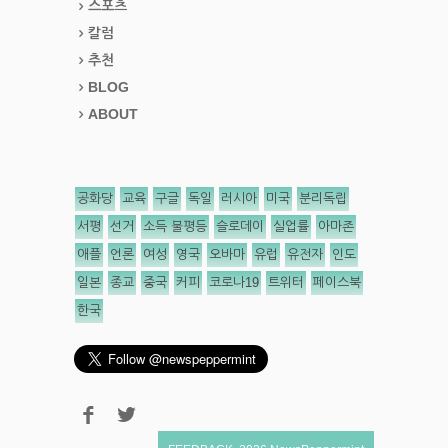
스포츠
칼럼
추천
BLOG
ABOUT
공화당
교육
구글
독일
러시아
미국
분리독립
서평
선거
소득 불평등
슬로데이
실업률
아마존
애플
언론
여성
영국
오바마
유럽
유전자
인도
일본
종교
중국
커피
코로나19
트위터
페이스북
한국