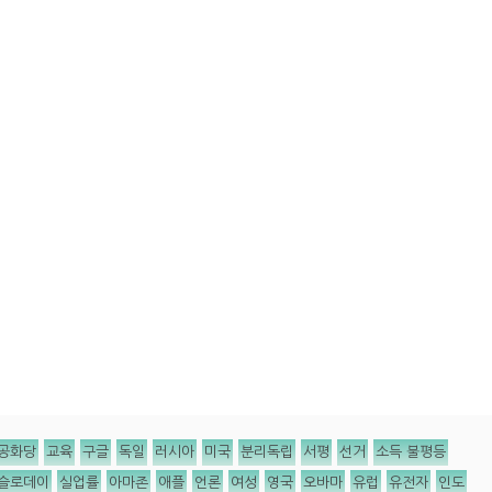
공화당
교육
구글
독일
러시아
미국
분리독립
서평
선거
소득 불평등
슬로데이
실업률
아마존
애플
언론
여성
영국
오바마
유럽
유전자
인도