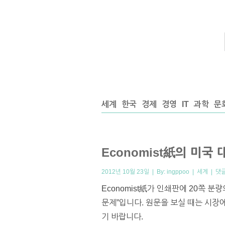
세계
한국
경제
경영
IT
과학
문
Economist紙의 미국
2012년 10월 23일 | By:
ingppoo
|
세계
|
댓
Economist紙가 인쇄판에 20쪽 분
문제”입니다. 원문을 보실 때는 시장에
기 바랍니다.