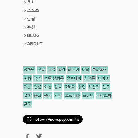
문화
스포츠
칼럼
추천
BLOG
ABOUT
공화당
교육
구글
독일
러시아
미국
분리독립
서평
선거
소득 불평등
슬로데이
실업률
아마존
애플
언론
여성
영국
오바마
유럽
유전자
인도
일본
종교
중국
커피
코로나19
트위터
페이스북
한국