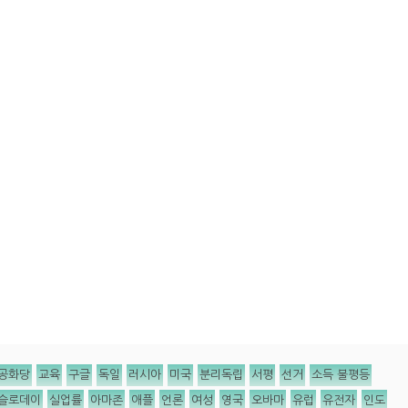
공화당
교육
구글
독일
러시아
미국
분리독립
서평
선거
소득 불평등
슬로데이
실업률
아마존
애플
언론
여성
영국
오바마
유럽
유전자
인도