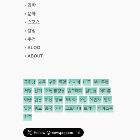
과학
문화
스포츠
칼럼
추천
BLOG
ABOUT
공화당
교육
구글
독일
러시아
미국
분리독립
서평
선거
소득 불평등
슬로데이
실업률
아마존
애플
언론
여성
영국
오바마
유럽
유전자
인도
일본
종교
중국
커피
코로나19
트위터
페이스북
한국