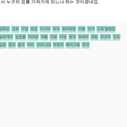
공화당
교육
구글
독일
러시아
미국
분리독립
서평
선거
소득 불평등
슬로데이
실업률
아마존
애플
언론
여성
영국
오바마
유럽
유전자
인도
일본
종교
중국
커피
코로나19
트위터
페이스북
한국