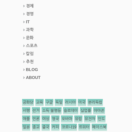
경제
경영
IT
과학
문화
스포츠
칼럼
추천
BLOG
ABOUT
공화당
교육
구글
독일
러시아
미국
분리독립
서평
선거
소득 불평등
슬로데이
실업률
아마존
애플
언론
여성
영국
오바마
유럽
유전자
인도
일본
종교
중국
커피
코로나19
트위터
페이스북