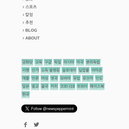
스포츠
칼럼
추천
BLOG
ABOUT
공화당
교육
구글
독일
러시아
미국
분리독립
서평
선거
소득 불평등
슬로데이
실업률
아마존
애플
언론
여성
영국
오바마
유럽
유전자
인도
일본
종교
중국
커피
코로나19
트위터
페이스북
한국