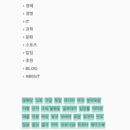
경제
경영
IT
과학
문화
스포츠
칼럼
추천
BLOG
ABOUT
공화당
교육
구글
독일
러시아
미국
분리독립
서평
선거
소득 불평등
슬로데이
실업률
아마존
애플
언론
여성
영국
오바마
유럽
유전자
인도
일본
종교
중국
커피
코로나19
트위터
페이스북