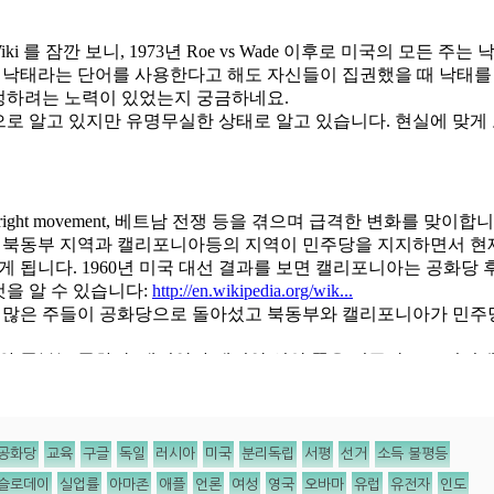
공화당
교육
구글
독일
러시아
미국
분리독립
서평
선거
소득 불평등
슬로데이
실업률
아마존
애플
언론
여성
영국
오바마
유럽
유전자
인도