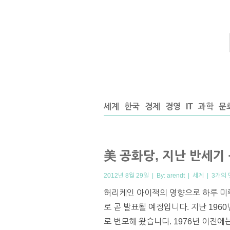
세계
한국
경제
경영
IT
과학
문
美 공화당, 지난 반세기
2012년 8월 29일 | By:
arendt
|
세계
|
3개의 
허리케인 아이잭의 영향으로 하루 미
로 곧 발표될 예정입니다. 지난 19
로 변모해 왔습니다. 1976년 이전에