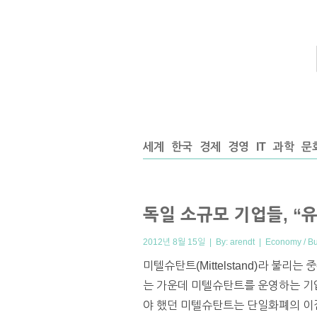
세계
한국
경제
경영
IT
과학
문
독일 소규모 기업들, “
2012년 8월 15일 | By:
arendt
|
Economy / B
미텔슈탄트(Mittelstand)라 불
는 가운데 미텔슈탄트를 운영하는 기
야 했던 미텔슈탄트는 단일화폐의 이점