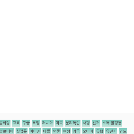
공화당
교육
구글
독일
러시아
미국
분리독립
서평
선거
소득 불평등
슬로데이
실업률
아마존
애플
언론
여성
영국
오바마
유럽
유전자
인도