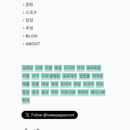
문화
스포츠
칼럼
추천
BLOG
ABOUT
공화당
교육
구글
독일
러시아
미국
분리독립
서평
선거
소득 불평등
슬로데이
실업률
아마존
애플
언론
여성
영국
오바마
유럽
유전자
인도
일본
종교
중국
커피
코로나19
트위터
페이스북
한국