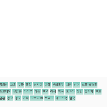
공화당
교육
구글
독일
러시아
미국
분리독립
서평
선거
소득 불평등
슬로데이
실업률
아마존
애플
언론
여성
영국
오바마
유럽
유전자
인도
일본
종교
중국
커피
코로나19
트위터
페이스북
한국