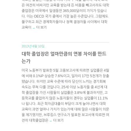
은 여전히 비싸지만 교육을 받는데 든 비용을 빼고서라도 대학
졸업장은 미국에서 일생동안 365,000달러의 가치가 있습니
다. 이는 OECD 국가 중에서 가장 높은 수준입니다. 그럼에도
불구하고 최근 경제학자들이나 정책 결정자들 사이에서 대학
교육이
더 보기
→
2013년 6월 10일.
대학 졸업장은 얼마만큼의 연봉 차이를 만드
는가
미국 노동부가 발표한 5월 고용보고서에 따르면 실업률은 4월
에 비해 0.1%P 상승한 7.6%이고, 일자리 17만 5천개가 창출
됐습니다. 하지만 교육 수준에 따라 당신이 느끼는 경기회복
속도는 무척 다를 것입니다. 25세 이상 노동자들 중 4년제 대
학 졸업장을 가진 사람들의 실업률은 3.8%에 불과하지만, 고
등학교를 졸업하지 않은 노동자들의 경우는 실업률이 11.1%
나 됩니다. 최근 학자금대출의 부담이 크게 늘어나면서 대학
교육이 과연 얼마나 가치가 있는가에 대해 많은 사람들이 의문
을 제기했지만, 브루킹스 연구소가 발표한 보고서에 따르면 여
전히 대학졸업장은
더 보기
→