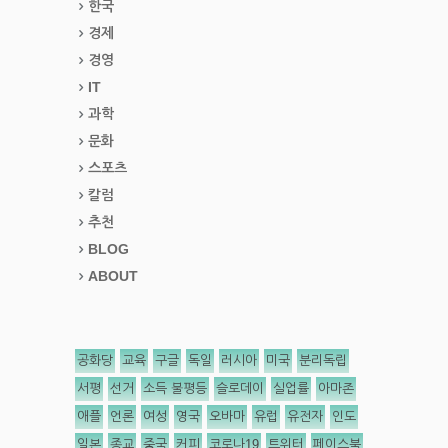
한국
경제
경영
IT
과학
문화
스포츠
칼럼
추천
BLOG
ABOUT
공화당
교육
구글
독일
러시아
미국
분리독립
서평
선거
소득 불평등
슬로데이
실업률
아마존
애플
언론
여성
영국
오바마
유럽
유전자
인도
일본
종교
중국
커피
코로나19
트위터
페이스북