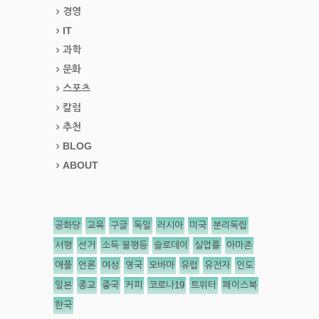
경영
IT
과학
문화
스포츠
칼럼
추천
BLOG
ABOUT
공화당
교육
구글
독일
러시아
미국
분리독립
서평
선거
소득 불평등
슬로데이
실업률
아마존
애플
언론
여성
영국
오바마
유럽
유전자
인도
일본
종교
중국
커피
코로나19
트위터
페이스북
한국