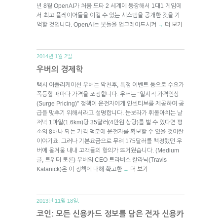
년 8월 OpenAI가 처음 도타 2 세계에 등장해서 1대1 게임에
서 최고 플레이어들을 이길 수 있는 시스템을 공개한 것을 기
억할 것입니다. OpenAI는 봇들을 업그레이드시켜
더 보기
→
2014년 1월 2일.
우버의 경제학
택시 어플리케이션 우버는 악천후, 특정 이벤트 등으로 수요가
폭등할 때마다 가격을 조정합니다. 우버는 “일시적 가격인상
(Surge Pricing)” 정책이 운전자에게 인센티브를 제공하여 공
급을 맞추기 위해서라고 설명합니다. 눈보라가 휘몰아치는 날
저녁 1마일(1.6km)당 35달러(4만원 상당)를 벌 수 있다면 평
소의 8배나 되는 가격 덕분에 운전자를 확보할 수 있을 것이란
이야기죠. 그러나 기본요금으로 무려 175달러를 책정했던 우
버에 올겨울 내내 고객들의 항의가 뜨거웠습니다. (Medium
글, 트위터 토론) 우버의 CEO 트라비스 칼라닉(Travis
Kalanick)은 이 정책에 대해 확고한
더 보기
→
2013년 11월 18일.
코인: 모든 신용카드 정보를 담은 전자 신용카