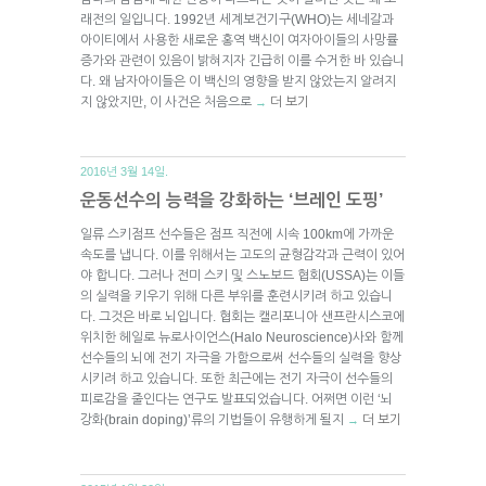
래전의 일입니다. 1992년 세계보건기구(WHO)는 세네갈과
아이티에서 사용한 새로운 홍역 백신이 여자아이들의 사망률
증가와 관련이 있음이 밝혀지자 긴급히 이를 수거한 바 있습니
다. 왜 남자아이들은 이 백신의 영향을 받지 않았는지 알려지
지 않았지만, 이 사건은 처음으로
더 보기
→
2016년 3월 14일.
운동선수의 능력을 강화하는 ‘브레인 도핑’
일류 스키점프 선수들은 점프 직전에 시속 100km에 가까운
속도를 냅니다. 이를 위해서는 고도의 균형감각과 근력이 있어
야 합니다. 그러나 전미 스키 및 스노보드 협회(USSA)는 이들
의 실력을 키우기 위해 다른 부위를 훈련시키려 하고 있습니
다. 그것은 바로 뇌입니다. 협회는 캘리포니아 샌프란시스코에
위치한 헤일로 뉴로사이언스(Halo Neuroscience)사와 함께
선수들의 뇌에 전기 자극을 가함으로써 선수들의 실력을 향상
시키려 하고 있습니다. 또한 최근에는 전기 자극이 선수들의
피로감을 줄인다는 연구도 발표되었습니다. 어쩌면 이런 ‘뇌
강화(brain doping)’류의 기법들이 유행하게 될지
더 보기
→