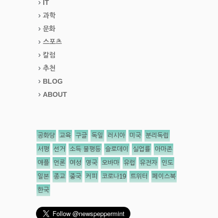
IT
과학
문화
스포츠
칼럼
추천
BLOG
ABOUT
공화당
교육
구글
독일
러시아
미국
분리독립
서평
선거
소득 불평등
슬로데이
실업률
아마존
애플
언론
여성
영국
오바마
유럽
유전자
인도
일본
종교
중국
커피
코로나19
트위터
페이스북
한국