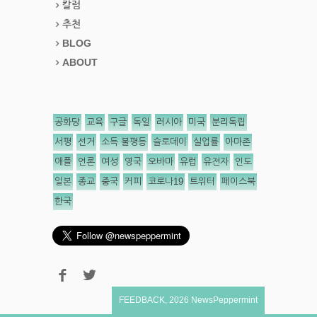
칼럼
추천
BLOG
ABOUT
공화당
교육
구글
독일
러시아
미국
분리독립
서평
선거
소득 불평등
슬로데이
실업률
아마존
애플
언론
여성
영국
오바마
유럽
유전자
인도
일본
종교
중국
커피
코로나19
트위터
페이스북
한국
FEEDBACK
,
2026
NewsPeppermint