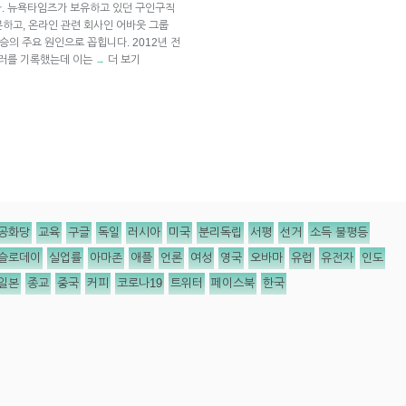
다. 뉴욕타임즈가 보유하고 있던 구인구직
처분하고, 온라인 관련 회사인 어바웃 그룹
 상승의 주요 원인으로 꼽힙니다. 2012년 전
달러를 기록했는데 이는
더 보기
→
공화당
교육
구글
독일
러시아
미국
분리독립
서평
선거
소득 불평등
슬로데이
실업률
아마존
애플
언론
여성
영국
오바마
유럽
유전자
인도
일본
종교
중국
커피
코로나19
트위터
페이스북
한국