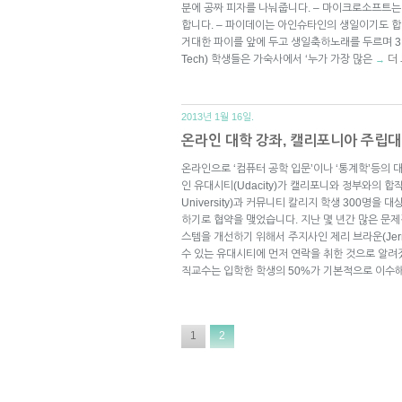
분에 공짜 피자를 나눠줍니다. – 마이크로소프트는 
합니다. – 파이데이는 아인슈타인의 생일이기도 
거대한 파이를 앞에 두고 생일축하노래를 두르며 3.1
Tech) 학생들은 가숙사에서 ‘누가 가장 많은
더
→
2013년 1월 16일.
온라인 대학 강좌, 캘리포니아 주립대
온라인으로 ‘컴퓨터 공학 입문’이나 ‘통계학’등의
인 유대시티(Udacity)가 캘리포니와 정부와의 합작으
University)과 커뮤니티 칼리지 학생 300명을
하기로 협약을 맺었습니다. 지난 몇 년간 많은 문
스템을 개선하기 위해서 주지사인 제리 브라운(Jerr
수 있는 유대시티에 먼저 연락을 취한 것으로 알려
직교수는 입학한 학생의 50%가 기본적으로 이수
1
2