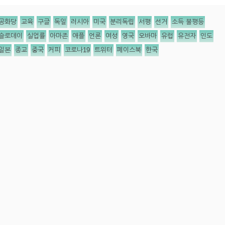
공화당
교육
구글
독일
러시아
미국
분리독립
서평
선거
소득 불평등
슬로데이
실업률
아마존
애플
언론
여성
영국
오바마
유럽
유전자
인도
일본
종교
중국
커피
코로나19
트위터
페이스북
한국