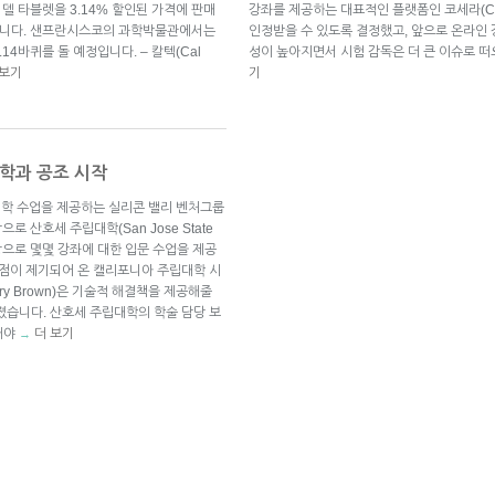
델 타블렛을 3.14% 할인된 가격에 판매
강좌를 제공하는 대표적인 플랫폼인 코세라(Co
합니다. 샌프란시스코의 과학박물관에서는
인정받을 수 있도록 결정했고, 앞으로 온라인 
4바퀴를 돌 예정입니다. – 칼텍(Cal
성이 높아지면서 시험 감독은 더 큰 이슈로 
 보기
기
학과 공조 시작
 대학 수업을 제공하는 실리콘 밸리 벤처그룹
로 산호세 주립대학(San Jose State
 대상으로 몇몇 강좌에 대한 입문 수업을 제공
제점이 제기되어 온 캘리포니아 주립대학 시
y Brown)은 기술적 해결책을 제공해줄
졌습니다. 산호세 주립대학의 학술 담당 보
해야
더 보기
→