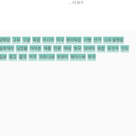
더 보기
→
공화당
교육
구글
독일
러시아
미국
분리독립
서평
선거
소득 불평등
슬로데이
실업률
아마존
애플
언론
여성
영국
오바마
유럽
유전자
인도
일본
종교
중국
커피
코로나19
트위터
페이스북
한국