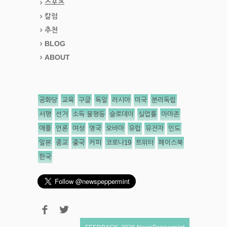
스포츠
칼럼
추천
BLOG
ABOUT
공화당
교육
구글
독일
러시아
미국
분리독립
서평
선거
소득 불평등
슬로데이
실업률
아마존
애플
언론
여성
영국
오바마
유럽
유전자
인도
일본
종교
중국
커피
코로나19
트위터
페이스북
한국